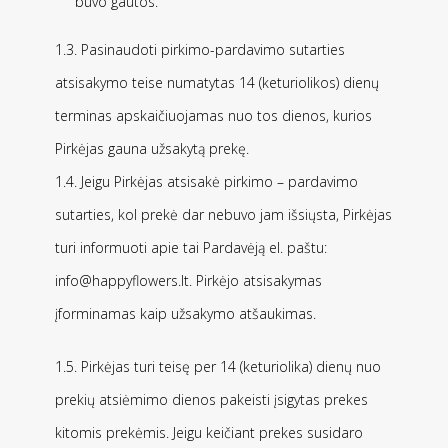
buvo gautos.
1.3. Pasinaudoti pirkimo-pardavimo sutarties
atsisakymo teise numatytas 14 (keturiolikos) dienų
terminas apskaičiuojamas nuo tos dienos, kurios
Pirkėjas gauna užsakytą prekę.
1.4. Jeigu Pirkėjas atsisakė pirkimo – pardavimo
sutarties, kol prekė dar nebuvo jam išsiųsta, Pirkėjas
turi informuoti apie tai Pardavėją el. paštu:
info@happyflowers.lt. Pirkėjo atsisakymas
įforminamas kaip užsakymo atšaukimas.
1.5. Pirkėjas turi teisę per 14 (keturiolika) dienų nuo
prekių atsiėmimo dienos pakeisti įsigytas prekes
kitomis prekėmis. Jeigu keičiant prekes susidaro