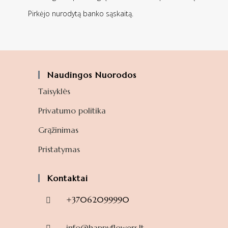
Pirkėjo nurodytą banko sąskaitą.
Naudingos Nuorodos
Taisyklės
Privatumo politika
Grąžinimas
Pristatymas
Kontaktai
+37062099990
info@happyflowers.lt