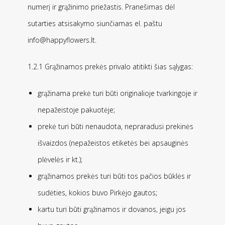
numerį ir grąžinimo priežastis. Pranešimas dėl
sutarties atsisakymo siunčiamas el. paštu
info@happyflowers.lt.
1.2.1 Grąžinamos prekės privalo atitikti šias sąlygas:
grąžinama prekė turi būti originalioje tvarkingoje ir
nepažeistoje pakuotėje;
prekė turi būti nenaudota, nepraradusi prekinės
išvaizdos (nepažeistos etiketės bei apsauginės
plėvelės ir kt.);
grąžinamos prekės turi būti tos pačios būklės ir
sudėties, kokios buvo Pirkėjo gautos;
kartu turi būti grąžinamos ir dovanos, jeigu jos