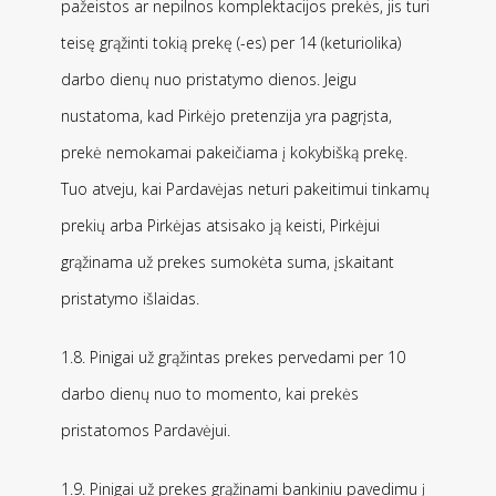
pažeistos ar nepilnos komplektacijos prekės, jis turi
teisę grąžinti tokią prekę (-es) per 14 (keturiolika)
darbo dienų nuo pristatymo dienos. Jeigu
nustatoma, kad Pirkėjo pretenzija yra pagrįsta,
prekė nemokamai pakeičiama į kokybišką prekę.
Tuo atveju, kai Pardavėjas neturi pakeitimui tinkamų
prekių arba Pirkėjas atsisako ją keisti, Pirkėjui
grąžinama už prekes sumokėta suma, įskaitant
pristatymo išlaidas.
1.8. Pinigai už grąžintas prekes pervedami per 10
darbo dienų nuo to momento, kai prekės
pristatomos Pardavėjui.
1.9. Pinigai už prekes grąžinami bankiniu pavedimu į