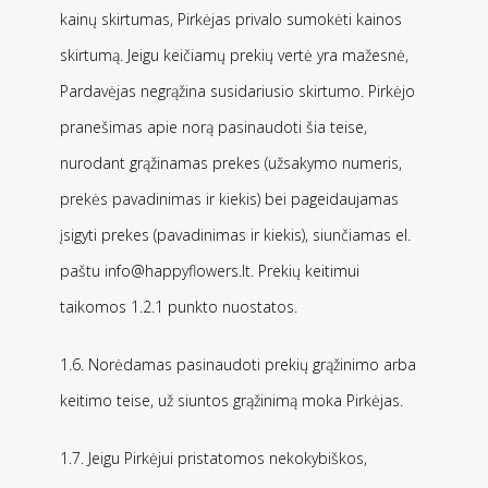
kainų skirtumas, Pirkėjas privalo sumokėti kainos
skirtumą. Jeigu keičiamų prekių vertė yra mažesnė,
Pardavėjas negrąžina susidariusio skirtumo. Pirkėjo
pranešimas apie norą pasinaudoti šia teise,
nurodant grąžinamas prekes (užsakymo numeris,
prekės pavadinimas ir kiekis) bei pageidaujamas
įsigyti prekes (pavadinimas ir kiekis), siunčiamas el.
paštu info@happyflowers.lt. Prekių keitimui
taikomos 1.2.1 punkto nuostatos.
1.6. Norėdamas pasinaudoti prekių grąžinimo arba
keitimo teise, už siuntos grąžinimą moka Pirkėjas.
1.7. Jeigu Pirkėjui pristatomos nekokybiškos,