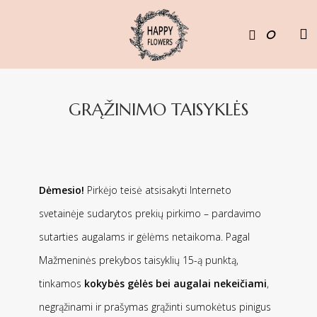
0
GRĄŽINIMO TAISYKLĖS
Dėmesio!
Pirkėjo teisė atsisakyti Interneto
svetainėje sudarytos prekių pirkimo – pardavimo
sutarties augalams ir gėlėms netaikoma. Pagal
Mažmeninės prekybos taisyklių 15-ą punktą,
tinkamos
kokybės gėlės bei augalai nekeičiami
,
negrąžinami ir prašymas grąžinti sumokėtus pinigus