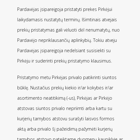
Pardavėjas įsipareigoja pristatyti prekes Pirkėjui
laikydamasis nustatytų terminų. Išimtinais atvejais
prekių pristatymas gali vėluoti dėl nenumatytų, nuo
Pardavėjo nepriklausančių aplinkybių. Tokiu atveju
Pardavėjas įsipareigoja nedelsiant susisiekti su
Pirkėju ir suderinti prekių pristatymo klausimus.
Pristatymo metu Pirkėjas privalo patikrinti siuntos
būklę. Nustačius prekių kiekio ir/ar kokybės ir/ar
asortimento neatitikimą (-us), Pirkėjas ar Pirkėjo
atstovas siuntos privalo nepriimti arba kartu su
kurjerių tarnybos atstovu surašyti laisvos formos
aktą arba privalo šį pažeidimą pažymėti kurjerių
tarnybos atstovo pateiktame duomenų kaupiklyje ar