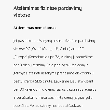
Atsiėmimas fizinėse pardavimų
vietose
Atsiėmimas nemokamas
Jei pasirinkote užsakymą atsiimti fizinėse pardavimų
vietose PC „Ozas“ (Ozo g. 18, Vilnius) arba PC
„Europa“ (Konstitucijos pr. 7A, Vilnius), jį paruošime
per 3 dienų terminą. Apie paruoštą užsakymą ir
galimybę atsiimti užsakymą pranešime elektroniniu
paštu ir/arba SMS žinute. Lauksime Jūsų atvykstant
per 30 kalendorinių dienų, įsigijus vazoninius augalus
arba užsakymo metu pasirinktą dieną, įsigijus gėlių
puokštes. Vėliau užsakymas bus atšauktas ir