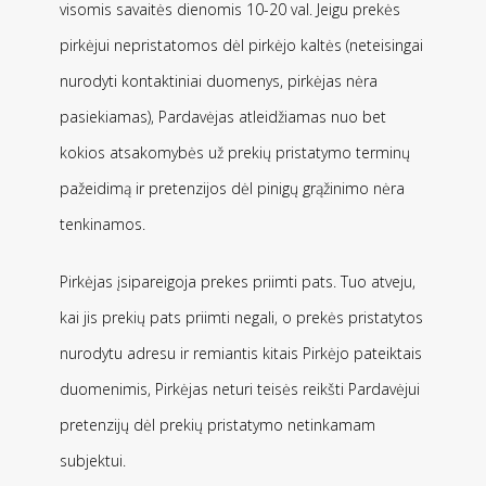
visomis savaitės dienomis 10-20 val. Jeigu prekės
pirkėjui nepristatomos dėl pirkėjo kaltės (neteisingai
nurodyti kontaktiniai duomenys, pirkėjas nėra
pasiekiamas), Pardavėjas atleidžiamas nuo bet
kokios atsakomybės už prekių pristatymo terminų
pažeidimą ir pretenzijos dėl pinigų grąžinimo nėra
tenkinamos.
Pirkėjas įsipareigoja prekes priimti pats. Tuo atveju,
kai jis prekių pats priimti negali, o prekės pristatytos
nurodytu adresu ir remiantis kitais Pirkėjo pateiktais
duomenimis, Pirkėjas neturi teisės reikšti Pardavėjui
pretenzijų dėl prekių pristatymo netinkamam
subjektui.