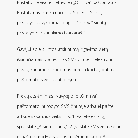
Pristatome visoje Lietuvoje į „Omniva“ paštomatus.
Pristatymas trunka nuo 2 iki 5 dienų. Siuntų
pristatymas vykdomas pagal „Omniva“ siuntų
pristatymo ir surinkimo tvarkaraštį.
Gavėjui apie siuntos atsiuntimą ir gavimo vietą
išsiunčiamas pranešimas SMS žinute ir elektroniniu
paštu, kuriame nurodomas durelių kodas, būtinas
paštomato skyriaus atidarymui.
Prekių atsiėmimas. Nuvykę prie „Omniva“
paštomato, nurodyto SMS žinutėje arba el.pašte,
atlikite sekančius veiksmus: 1. Palietę ekraną,
spauskite „Atsiimti siuntą“. 2. Įveskite SMS žinutėje ar
el.pašte nurodytą siuntos atsiėmimo kodą. 3.