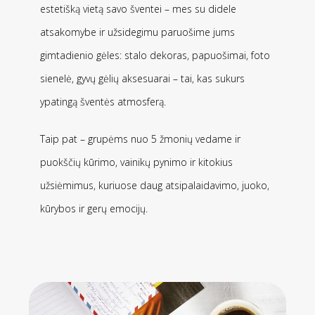
estetišką vietą savo šventei – mes su didele
atsakomybe ir užsidegimu paruošime jums
gimtadienio gėles: stalo dekoras, papuošimai, foto
sienelė, gyvų gėlių aksesuarai – tai, kas sukurs
ypatingą šventės atmosferą.
Taip pat – grupėms nuo 5 žmonių vedame ir
puokščių kūrimo, vainikų pynimo ir kitokius
užsiėmimus, kuriuose daug atsipalaidavimo, juoko,
kūrybos ir gerų emocijų.