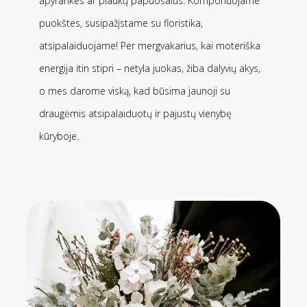
apyrankes ar plaukų papuošalus. Komponuojame
puokštes, susipažįstame su floristika,
atsipalaiduojame! Per mergvakarius, kai moteriška
energija itin stipri – netyla juokas, žiba dalyvių akys,
o mes darome viską, kad būsima jaunoji su
draugėmis atsipalaiduotų ir pajustų vienybę
kūryboje.