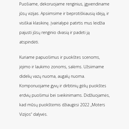
Puošiame, dekoruojame renginius, įgyvendiname
jūsų vizijas. Apsiimsime ir beprotiškiausią idėją, ir
visiškai klasikinę. Įvairialypė patirtis mus leidžia
pajusti jūsų renginio dvasią ir padėti ją
atspindėti.
Kuriame papuošimus ir puokštes scenoms,
įėjimo ir laukimo zonoms, salėms. Užsiimame
didelių vazų nuoma, augalų nuoma.
Komponuojame gyvų ir dirbtinių gėlių puokštes
erdvių puošimui bei sveikinimams. Didžiuojamės,
kad mūsų puokštėmis džiaugėsi 2022 „Moters
Vizijos“ dalyvės.