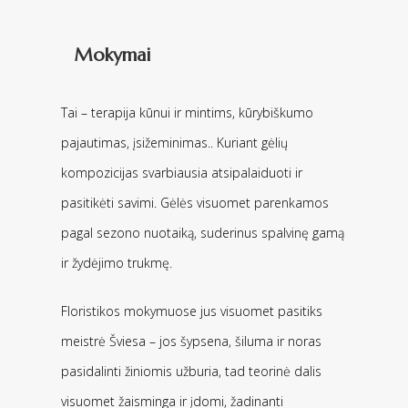
Mokymai
Tai – terapija kūnui ir mintims, kūrybiškumo
pajautimas, įsižeminimas.. Kuriant gėlių
kompozicijas svarbiausia atsipalaiduoti ir
pasitikėti savimi. Gėlės visuomet parenkamos
pagal sezono nuotaiką, suderinus spalvinę gamą
ir žydėjimo trukmę.
Floristikos mokymuose jus visuomet pasitiks
meistrė Šviesa – jos šypsena, šiluma ir noras
pasidalinti žiniomis užburia, tad teorinė dalis
visuomet žaisminga ir įdomi, žadinanti